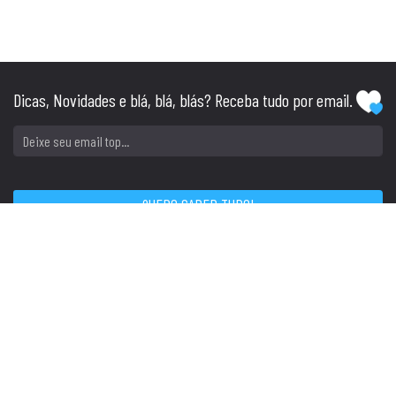
Dicas, Novidades e blá, blá, blás? Receba tudo por email.
SIGA
CONTATO
Tel: (51) 3045.1234
Cel: (51) 98142.1234