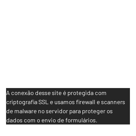
específicas de privacidade, entre em contato
através do e-mail
contato@agenciamobidick.com.br
.
Informações adicionais
Como protegemos seus dados
A conexão desse site é protegida com
criptografia SSL e usamos firewall e scanners
de malware no servidor para proteger os
dados com o envio de formulários.