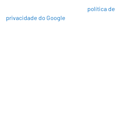
Esses recursos estão sujeitos à
política de
privacidade do Google
.
Com quem partilhamos
seus dados
Não compartilhamos seus dados com
terceiros.
Por quanto tempo
mantemos os seus