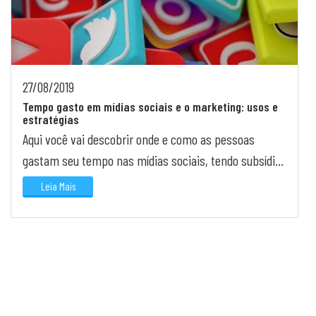
27/08/2019
Tempo gasto em mídias sociais e o marketing: usos e
estratégias
Aqui você vai descobrir onde e como as pessoas
gastam seu tempo nas mídias sociais, tendo subsídio
para investir melhor nas ações de marketing.
Leia Mais