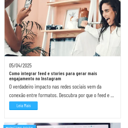
05/04/2025
Como integrar feed e stories para gerar mais
engajamento no Instagram
O verdadeiro impacto nas redes sociais vem da
conexão entre formatos. Descubra por que o feed e os
stories devem trabalhar juntos e como fazer isso de
Leia Mais
forma...