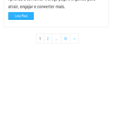
atrair, engajar e converter mais.
Leia Mais
Navegação
1
2
…
10
»
por
posts