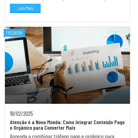
diferente. Descubra como transformar resistência em
Leia Mais
cone...
FACEBOOK
18/02/2025
Atenção é a Nova Moeda: Como Integrar Conteúdo Pago
e Orgânico para Converter Mais
Aprenda a combinar tráfego pago e orgânico para