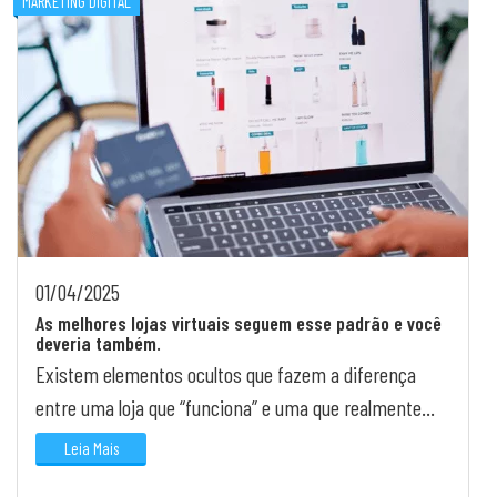
MARKETING DIGITAL
01/04/2025
As melhores lojas virtuais seguem esse padrão e você
deveria também.
Existem elementos ocultos que fazem a diferença
entre uma loja que “funciona” e uma que realmente
converte. E a maioria dos lojistas ignora isso.
Leia Mais