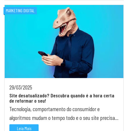
MARKETING DIGITAL
29/03/2025
Site desatualizado? Descubra quando é a hora certa
de reformar o seu!
Tecnologia, comportamento do consumidor e
algoritmos mudam o tempo todo e o seu site precisa
acompanhar. Veja os sinais de que está na hora de
Leia Mais