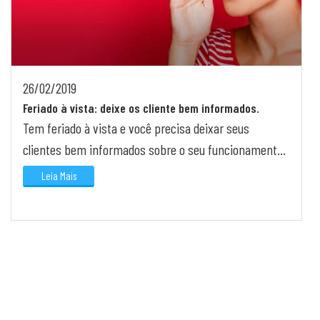
26/02/2019
Feriado à vista: deixe os cliente bem informados.
Tem feriado à vista e você precisa deixar seus
clientes bem informados sobre o seu funcionamento.
Confira nossas dicas para acertar na comunicação.
Leia Mais