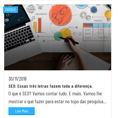
GOOGLE
30/11/2018
SEO: Essas três letras fazem toda a diferença.
O que é SEO? Vamos contar tudo. E mais. Vamos lhe
mostrar o que fazer para estar no topo das pesquisas
online. Confira nossas dicas e dispare no ranking.
Leia Mais