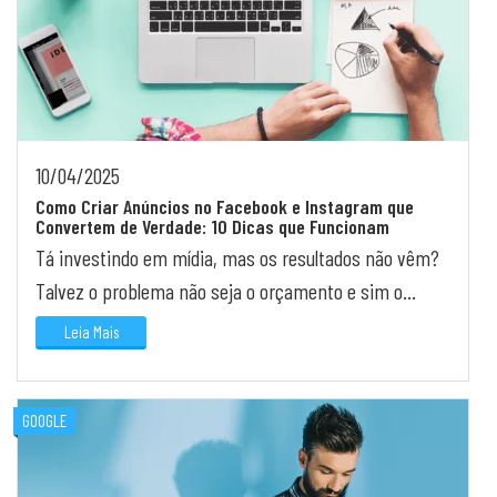
10/04/2025
Como Criar Anúncios no Facebook e Instagram que
Convertem de Verdade: 10 Dicas que Funcionam
Tá investindo em mídia, mas os resultados não vêm?
Talvez o problema não seja o orçamento e sim o
criativo. Vem aprender como montar anúncios com
Leia Mais
estr...
GOOGLE