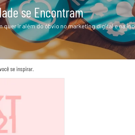
idade se Encontram
 quer ir além do óbvio no marketing digital e na in
você se inspirar.