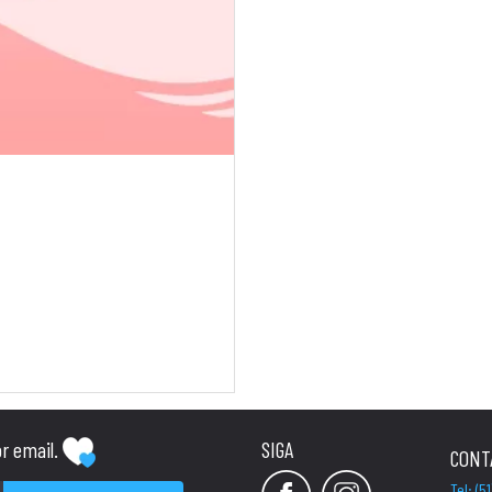
or email.
SIGA
CONT
Tel: (5